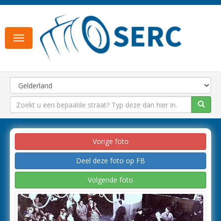
Toggle
navigation
Vorige foto
Deel deze foto op FB
Volgende foto