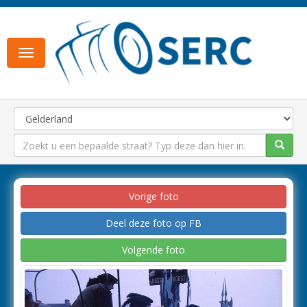
Toggle
navigation
Vorige foto
Deel deze foto op FB
Volgende foto