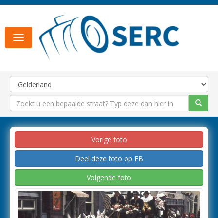
Toggle
navigation
Vorige foto
Deel deze foto op FB
Volgende foto