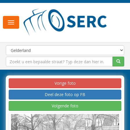
Toggle
navigation
Vorige foto
Deel deze foto op FB
Volgende foto