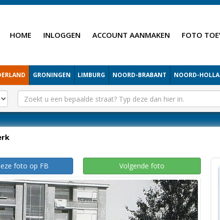
HOME
INLOGGEN
ACCOUNT AANMAKEN
FOTO TOE
DERLAND
GRONINGEN
LIMBURG
NOORD-BRABANT
NOORD-HOLL
erk
deze foto op FB
Volgende foto