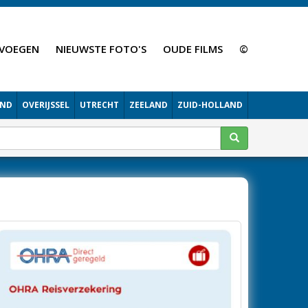
VOEGEN
NIEUWSTE FOTO'S
OUDE FILMS
©
AND
OVERIJSSEL
UTRECHT
ZEELAND
ZUID-HOLLAND