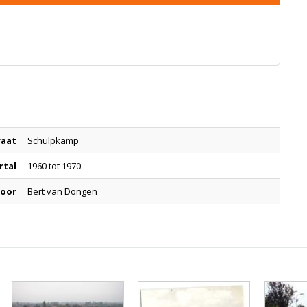
raat
Schulpkamp
rtal
1960 tot 1970
door
Bert van Dongen