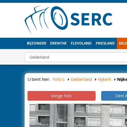
BIJZONDER
DRENTHE
FLEVOLAND
FRIESLAND
GEL
U bent hier:
Foto's
Gelderland
Nijkerk
Nijk
Vorige foto
Deel 