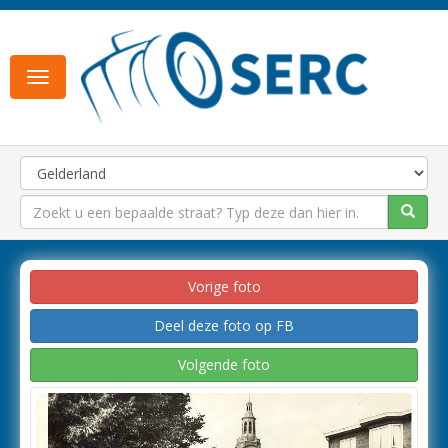
Toggle
navigation
Vorige foto
Deel deze foto op FB
Volgende foto