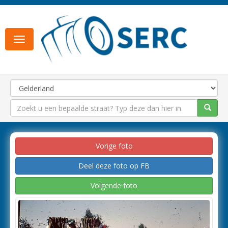
Toggle
navigation
Vorige foto
Deel deze foto op FB
Volgende foto