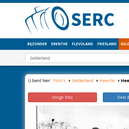
BIJZONDER
DRENTHE
FLEVOLAND
FRIESLAND
GEL
U bent hier:
Foto's
Gelderland
Heerde
Hee
Vorige foto
Deel 