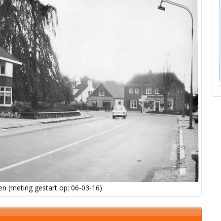
n (meting gestart op: 06-03-16)