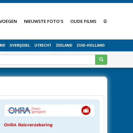
VOEGEN
NIEUWSTE FOTO'S
OUDE FILMS
©
AND
OVERIJSSEL
UTRECHT
ZEELAND
ZUID-HOLLAND