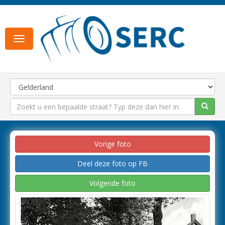
Toggle
navigation
Vorige foto
Deel deze foto op FB
Volgende foto