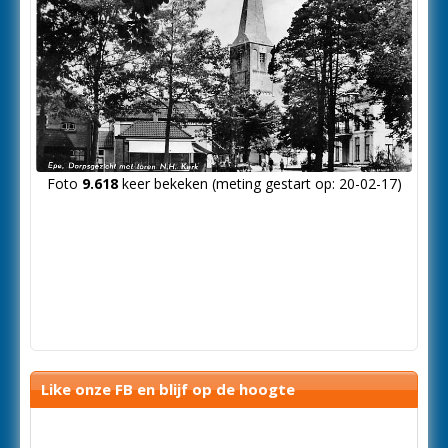
Foto
9.618
keer bekeken (meting gestart op: 20-02-17)
Like onze FB en blijf op de hoogte