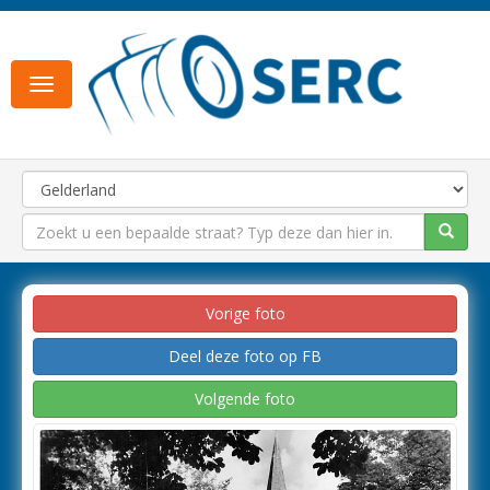
Toggle
navigation
Vorige foto
Deel deze foto op FB
Volgende foto