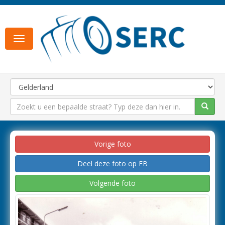
Toggle
navigation
Vorige foto
Deel deze foto op FB
Volgende foto