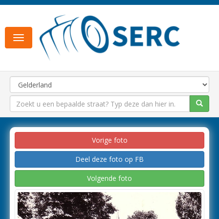
Toggle
navigation
Vorige foto
Deel deze foto op FB
Volgende foto