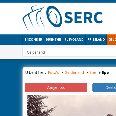
BIJZONDER
DRENTHE
FLEVOLAND
FRIESLAND
GEL
U bent hier:
Foto's
Gelderland
Epe
Epe
Vorige foto
Deel 