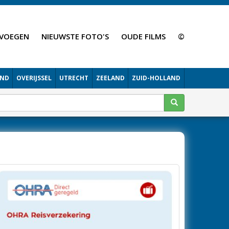
VOEGEN
NIEUWSTE FOTO'S
OUDE FILMS
©
AND
OVERIJSSEL
UTRECHT
ZEELAND
ZUID-HOLLAND