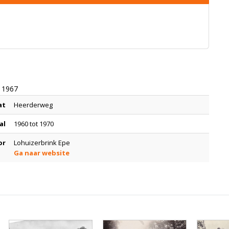
 1967
at
Heerderweg
al
1960 tot 1970
or
Lohuizerbrink Epe
Ga naar website