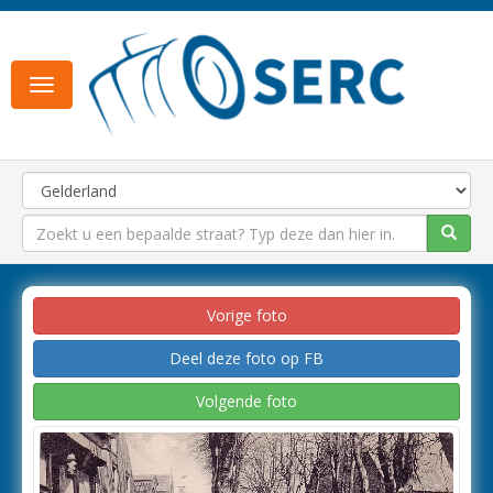
Toggle
navigation
Vorige foto
Deel deze foto op FB
Volgende foto