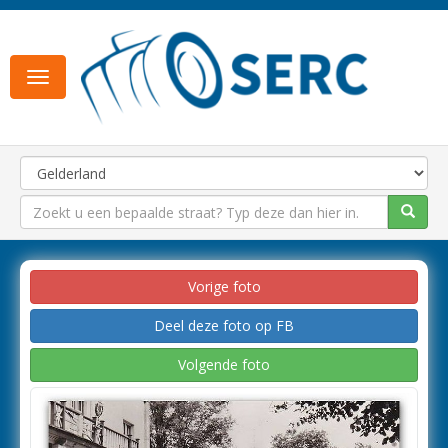
Toggle
navigation
Vorige foto
Deel deze foto op FB
Volgende foto