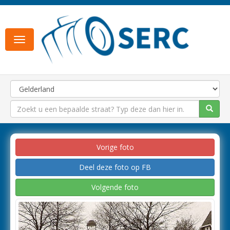
Toggle
navigation
Vorige foto
Deel deze foto op FB
Volgende foto