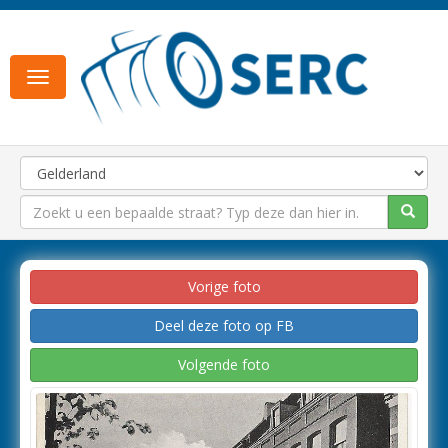
Toggle
navigation
Vorige foto
Deel deze foto op FB
Volgende foto