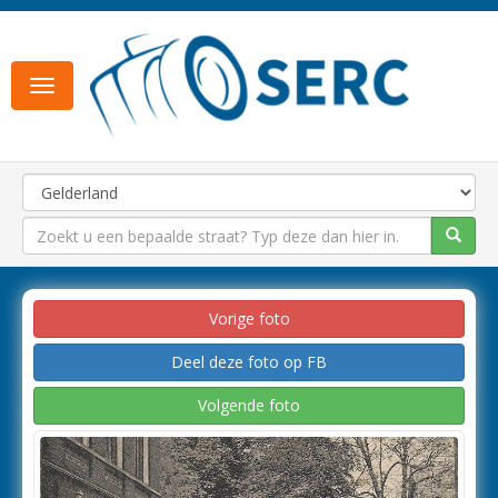
Toggle
navigation
Vorige foto
Deel deze foto op FB
Volgende foto