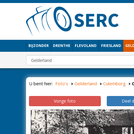
BIJZONDER
DRENTHE
FLEVOLAND
FRIESLAND
GEL
U bent hier:
Foto's
Gelderland
Culemborg
Vorige foto
Deel 