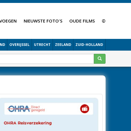
VOEGEN
NIEUWSTE FOTO'S
OUDE FILMS
©
AND
OVERIJSSEL
UTRECHT
ZEELAND
ZUID-HOLLAND