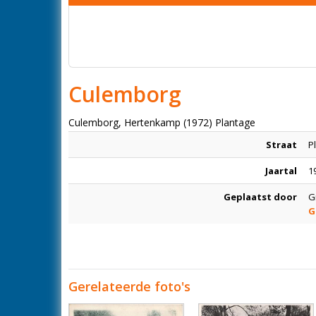
Culemborg
Culemborg, Hertenkamp (1972) Plantage
Straat
P
Jaartal
1
Geplaatst door
G
G
Gerelateerde foto's