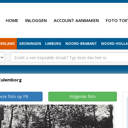
HOME
INLOGGEN
ACCOUNT AANMAKEN
FOTO TOE
DERLAND
GRONINGEN
LIMBURG
NOORD-BRABANT
NOORD-HOLL
Culemborg
deze foto op FB
Volgende foto