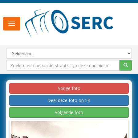
Toggle
navigation
Vorige foto
Deel deze foto op FB
Volgende foto