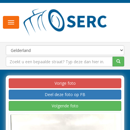
Toggle
navigation
Vorige foto
Deel deze foto op FB
Volgende foto