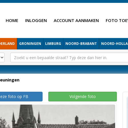
HOME
INLOGGEN
ACCOUNT AANMAKEN
FOTO TOE
DERLAND
GRONINGEN
LIMBURG
NOORD-BRABANT
NOORD-HOLL
euningen
deze foto op FB
Volgende foto