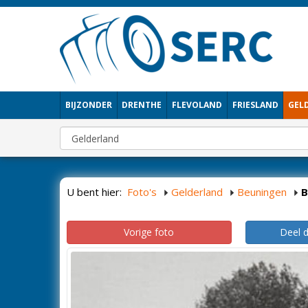
BIJZONDER
DRENTHE
FLEVOLAND
FRIESLAND
GEL
U bent hier:
Foto's
Gelderland
Beuningen
B
Vorige foto
Deel 