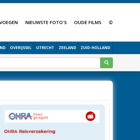
VOEGEN
NIEUWSTE FOTO'S
OUDE FILMS
©
AND
OVERIJSSEL
UTRECHT
ZEELAND
ZUID-HOLLAND