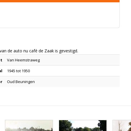
an de auto nu café de Zaak is gevestigd.
at
Van Heemstraweg
al
1945 tot 1950
or
Oud Beuningen