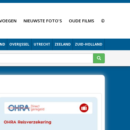
VOEGEN
NIEUWSTE FOTO'S
OUDE FILMS
©
AND
OVERIJSSEL
UTRECHT
ZEELAND
ZUID-HOLLAND