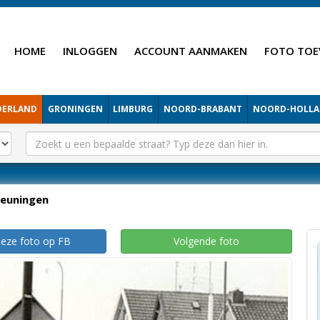
HOME
INLOGGEN
ACCOUNT AANMAKEN
FOTO TOE
DERLAND
GRONINGEN
LIMBURG
NOORD-BRABANT
NOORD-HOLL
euningen
deze foto op FB
Volgende foto