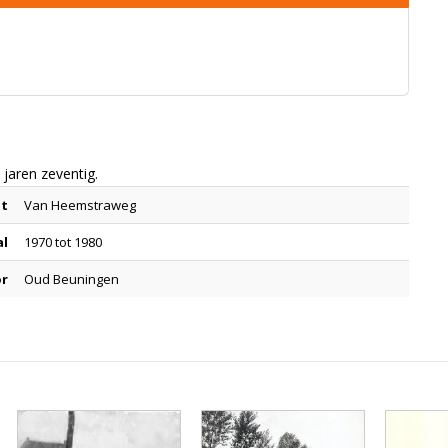
jaren zeventig.
at
Van Heemstraweg
al
1970 tot 1980
or
Oud Beuningen