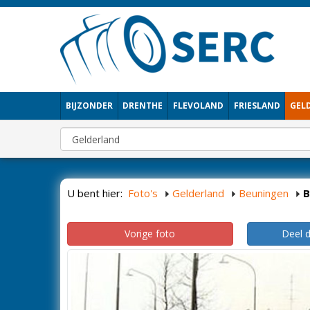
BIJZONDER
DRENTHE
FLEVOLAND
FRIESLAND
GEL
U bent hier:
Foto's
Gelderland
Beuningen
B
Vorige foto
Deel 