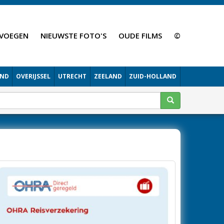
VOEGEN
NIEUWSTE FOTO'S
OUDE FILMS
©
AND
OVERIJSSEL
UTRECHT
ZEELAND
ZUID-HOLLAND