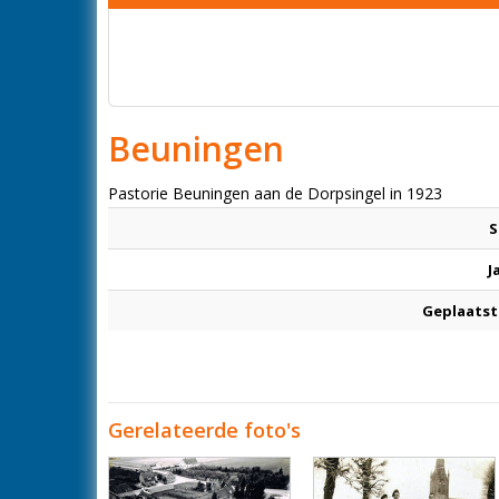
Beuningen
Pastorie Beuningen aan de Dorpsingel in 1923
S
J
Geplaatst
Gerelateerde foto's