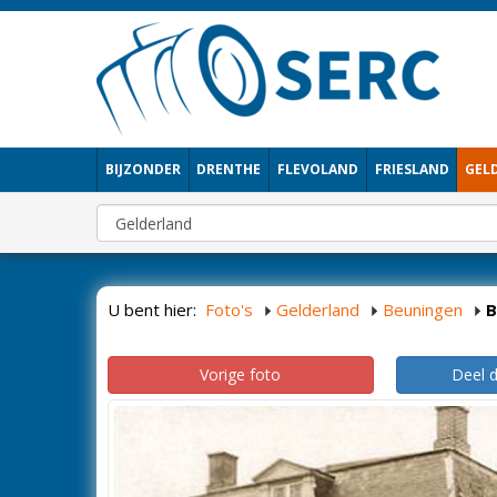
BIJZONDER
DRENTHE
FLEVOLAND
FRIESLAND
GEL
U bent hier:
Foto's
Gelderland
Beuningen
B
Vorige foto
Deel 