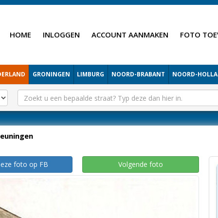
HOME
INLOGGEN
ACCOUNT AANMAKEN
FOTO TOE
DERLAND
GRONINGEN
LIMBURG
NOORD-BRABANT
NOORD-HOLL
euningen
deze foto op FB
Volgende foto