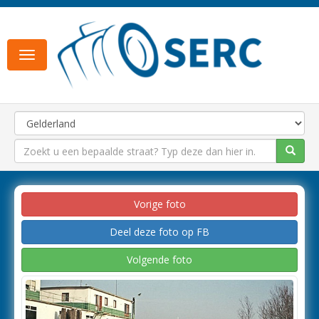
Toggle
navigation
Vorige foto
Deel deze foto op FB
Volgende foto