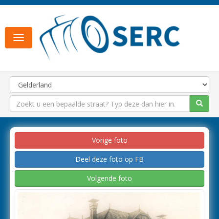
Toggle
navigation
Vorige foto
Deel deze foto op FB
Volgende foto