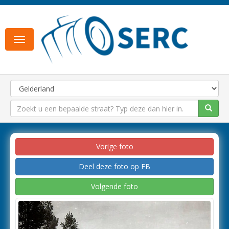
Toggle
navigation
Vorige foto
Deel deze foto op FB
Volgende foto