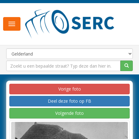
Toggle
navigation
Vorige foto
Deel deze foto op FB
Volgende foto