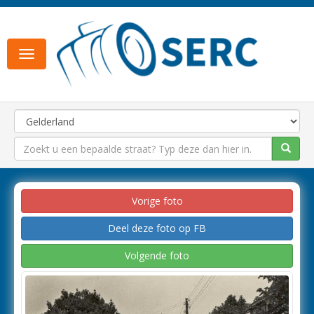
Toggle
navigation
Vorige foto
Deel deze foto op FB
Volgende foto