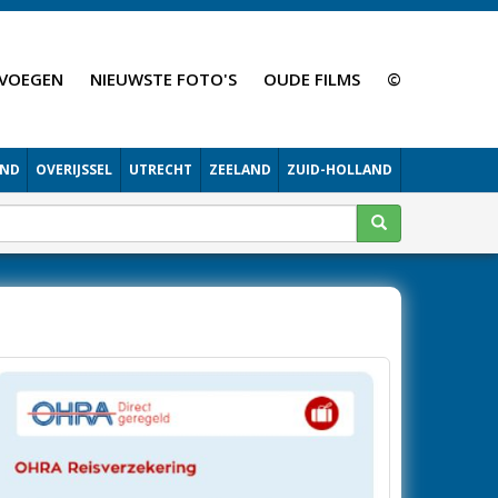
VOEGEN
NIEUWSTE FOTO'S
OUDE FILMS
©
AND
OVERIJSSEL
UTRECHT
ZEELAND
ZUID-HOLLAND