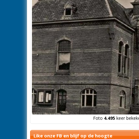
Foto
4.495
keer bekeke
Like onze FB en blijf op de hoogte