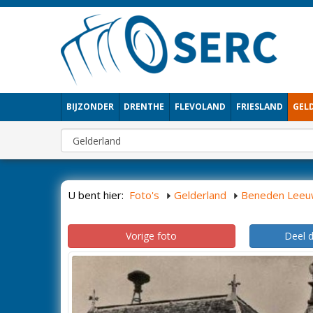
BIJZONDER
DRENTHE
FLEVOLAND
FRIESLAND
GEL
U bent hier:
Foto's
Gelderland
Beneden Lee
Vorige foto
Deel 