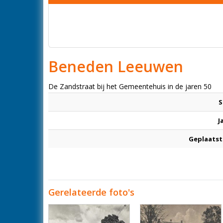
Beneden Leeuwen
De Zandstraat bij het Gemeentehuis in de jaren 50
S
J
Geplaatst
Gerelateerde foto's