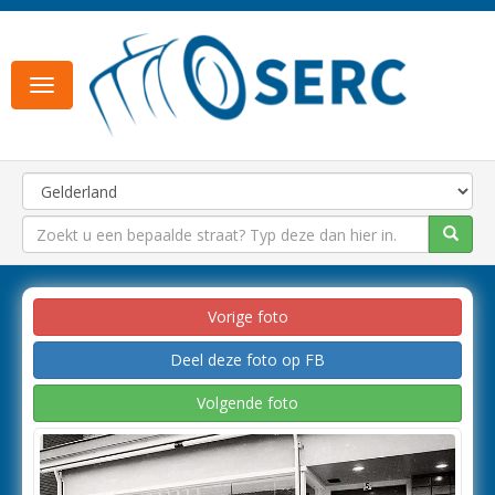
Toggle
navigation
Vorige foto
Deel deze foto op FB
Volgende foto