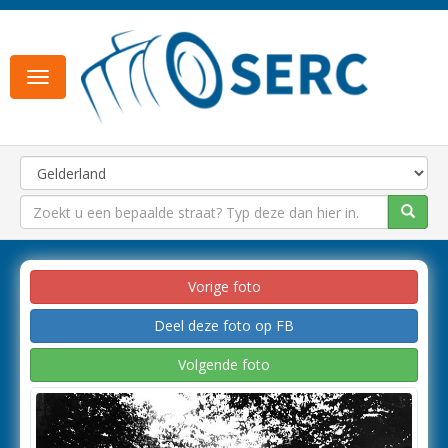
Toggle
navigation
Vorige foto
Deel deze foto op FB
Volgende foto