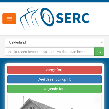
Toggle
navigation
Vorige foto
Deel deze foto op FB
Volgende foto