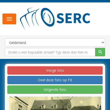
Toggle
navigation
Vorige foto
Deel deze foto op FB
Volgende foto