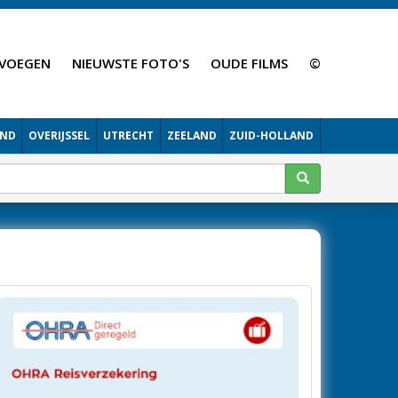
VOEGEN
NIEUWSTE FOTO'S
OUDE FILMS
©
AND
OVERIJSSEL
UTRECHT
ZEELAND
ZUID-HOLLAND