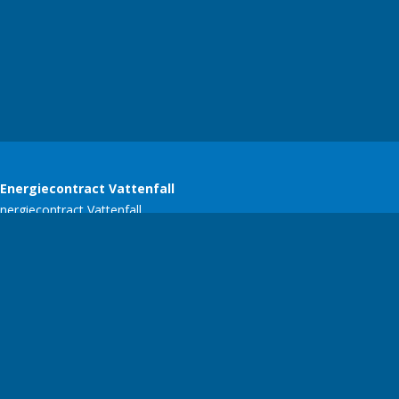
SERC
E-mail:
ariekers@gmail.com
| Telefoonnummer:
+356 77134618