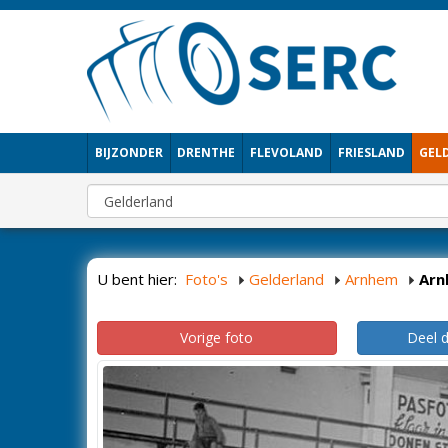
BIJZONDER
DRENTHE
FLEVOLAND
FRIESLAND
GEL
U bent hier:
Foto's
Gelderland
Arnhem
Arn
Vorige foto
Deel 