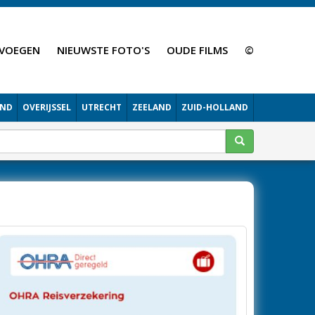
VOEGEN
NIEUWSTE FOTO'S
OUDE FILMS
©
AND
OVERIJSSEL
UTRECHT
ZEELAND
ZUID-HOLLAND