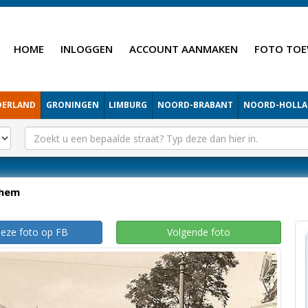
HOME
INLOGGEN
ACCOUNT AANMAKEN
FOTO TOE
DERLAND
GRONINGEN
LIMBURG
NOORD-BRABANT
NOORD-HOLL
hem
deze foto op FB
Volgende foto