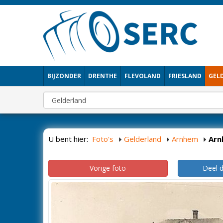
BIJZONDER
DRENTHE
FLEVOLAND
FRIESLAND
GEL
U bent hier:
Foto's
Gelderland
Arnhem
Arn
Vorige foto
Deel 