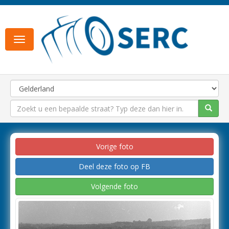
Toggle
navigation
Vorige foto
Deel deze foto op FB
Volgende foto