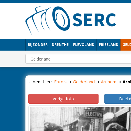
BIJZONDER
DRENTHE
FLEVOLAND
FRIESLAND
GEL
U bent hier:
Foto's
Gelderland
Arnhem
Arn
Vorige foto
Deel 