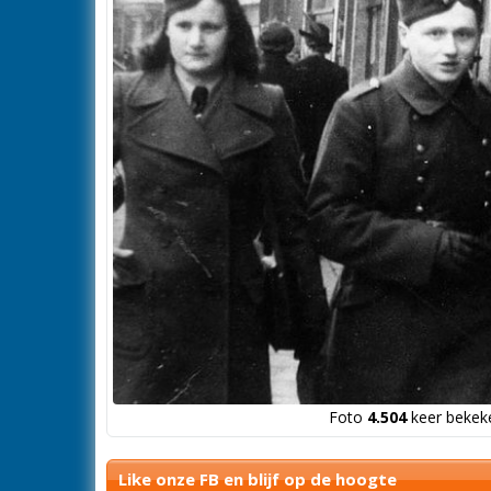
Foto
4.504
keer bekeke
Like onze FB en blijf op de hoogte