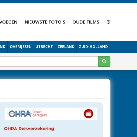
VOEGEN
NIEUWSTE FOTO'S
OUDE FILMS
©
AND
OVERIJSSEL
UTRECHT
ZEELAND
ZUID-HOLLAND