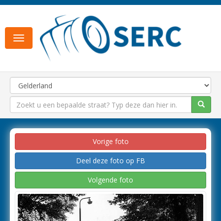
Toggle
navigation
Vorige foto
Deel deze foto op FB
Volgende foto