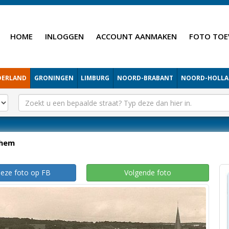
HOME
INLOGGEN
ACCOUNT AANMAKEN
FOTO TOE
DERLAND
GRONINGEN
LIMBURG
NOORD-BRABANT
NOORD-HOLL
hem
deze foto op FB
Volgende foto