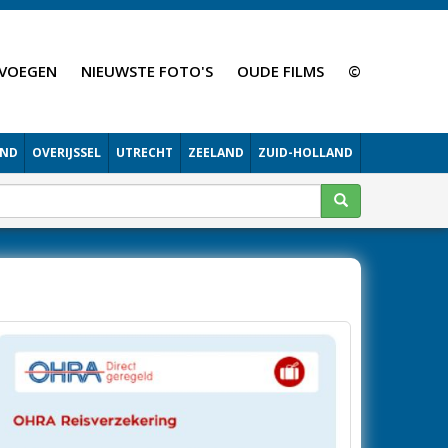
VOEGEN
NIEUWSTE FOTO'S
OUDE FILMS
©
AND
OVERIJSSEL
UTRECHT
ZEELAND
ZUID-HOLLAND