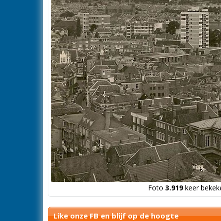
Foto
3.919
keer bekeke
Like onze FB en blijf op de hoogte