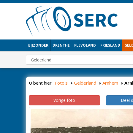
BIJZONDER
DRENTHE
FLEVOLAND
FRIESLAND
GEL
U bent hier:
Foto's
Gelderland
Arnhem
Arn
Vorige foto
Deel 