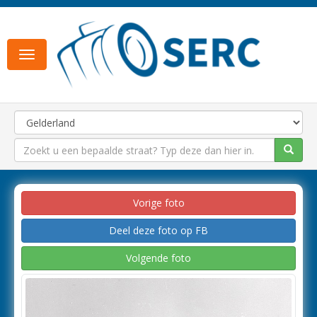
Toggle
navigation
Vorige foto
Deel deze foto op FB
Volgende foto