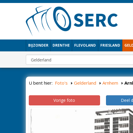
BIJZONDER
DRENTHE
FLEVOLAND
FRIESLAND
GEL
U bent hier:
Foto's
Gelderland
Arnhem
Arn
Vorige foto
Deel 