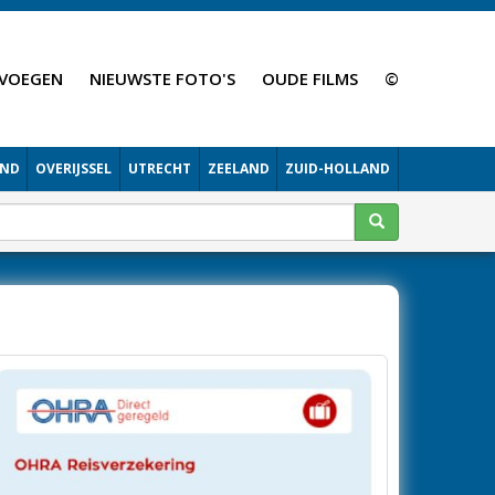
VOEGEN
NIEUWSTE FOTO'S
OUDE FILMS
©
AND
OVERIJSSEL
UTRECHT
ZEELAND
ZUID-HOLLAND