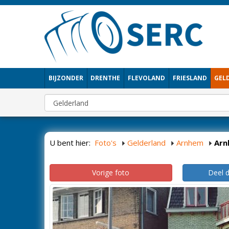
BIJZONDER
DRENTHE
FLEVOLAND
FRIESLAND
GEL
U bent hier:
Foto's
Gelderland
Arnhem
Arn
Vorige foto
Deel 