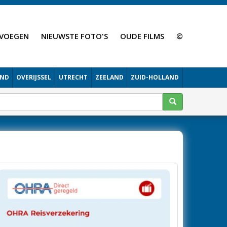
VOEGEN
NIEUWSTE FOTO'S
OUDE FILMS
©
AND
OVERIJSSEL
UTRECHT
ZEELAND
ZUID-HOLLAND