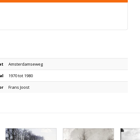
at
Amsterdamseweg
al
1970 tot 1980
or
Frans Joost