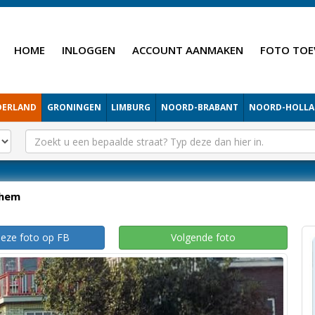
HOME
INLOGGEN
ACCOUNT AANMAKEN
FOTO TOE
DERLAND
GRONINGEN
LIMBURG
NOORD-BRABANT
NOORD-HOLL
hem
deze foto op FB
Volgende foto