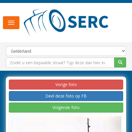
Toggle
navigation
Vorige foto
Deel deze foto op FB
Volgende foto