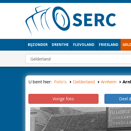
BIJZONDER
DRENTHE
FLEVOLAND
FRIESLAND
GEL
U bent hier:
Foto's
Gelderland
Arnhem
Arn
Vorige foto
Deel 