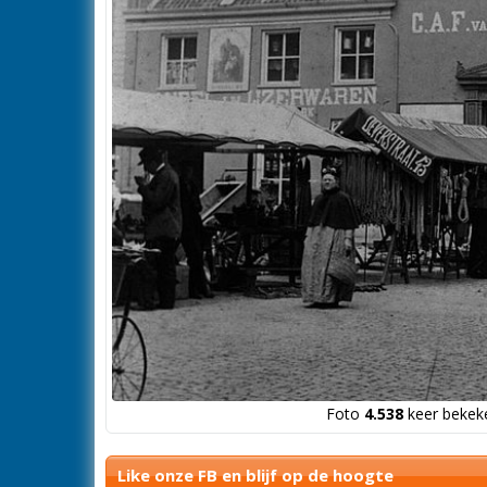
Foto
4.538
keer bekeke
Like onze FB en blijf op de hoogte