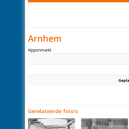
Arnhem
Kippenmarkt
Gepl
Gerelateerde foto's