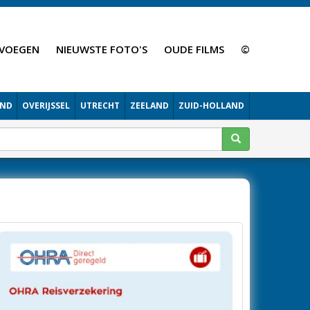
VOEGEN
NIEUWSTE FOTO'S
OUDE FILMS
©
AND
OVERIJSSEL
UTRECHT
ZEELAND
ZUID-HOLLAND