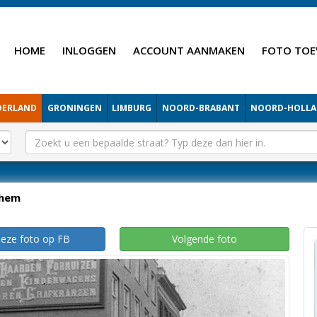
HOME
INLOGGEN
ACCOUNT AANMAKEN
FOTO TOE
DERLAND
GRONINGEN
LIMBURG
NOORD-BRABANT
NOORD-HOLL
hem
deze foto op FB
Volgende foto