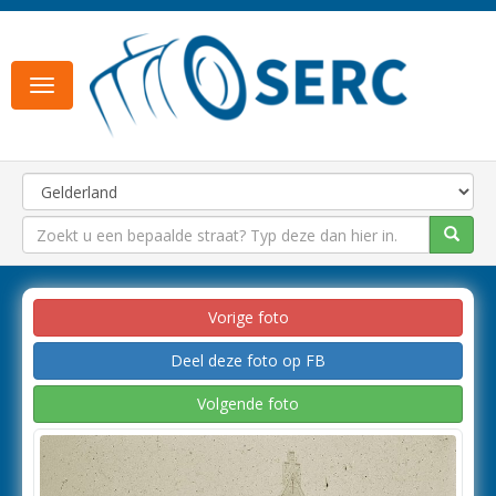
Toggle
navigation
Vorige foto
Deel deze foto op FB
Volgende foto