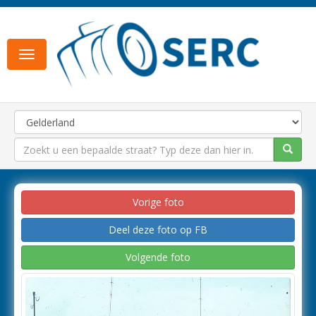
Toggle
navigation
Vorige foto
Deel deze foto op FB
Volgende foto