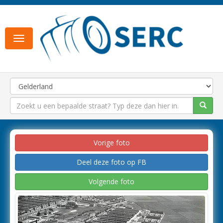
Toggle
navigation
Vorige foto
Deel deze foto op FB
Volgende foto