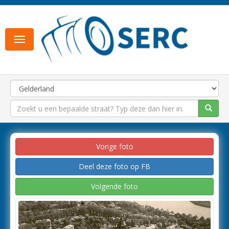
Toggle
navigation
Vorige foto
Deel deze foto op FB
Volgende foto