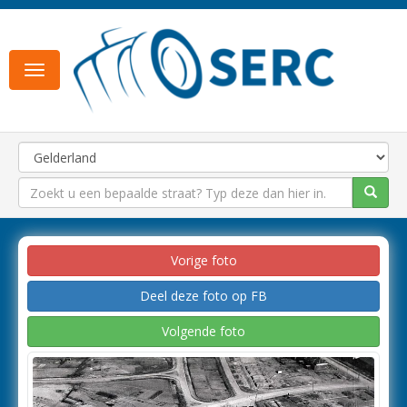
Toggle
navigation
Vorige foto
Deel deze foto op FB
Volgende foto